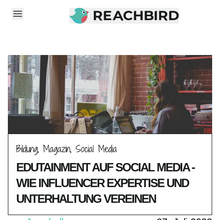
EN
DE
SERVICES
CASES
INFLUENCER
Bildung, Magazin, Social Media
FÜR AGENTUREN
EDUTAINMENT AUF SOCIAL MEDIA -
WIE INFLUENCER EXPERTISE UND
JOBS
UNTERHALTUNG VEREINEN
KONTAKT